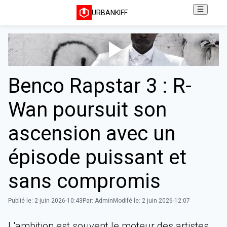
URBANKIFF
Benco Rapstar 3 : R-
Wan poursuit son
ascension avec un
épisode puissant et
sans compromis
Publié le:
2 juin 2026-10:43
Par:
Admin
Modifé le:
2 juin 2026-12:07
‎L'ambition est souvent le moteur des artistes