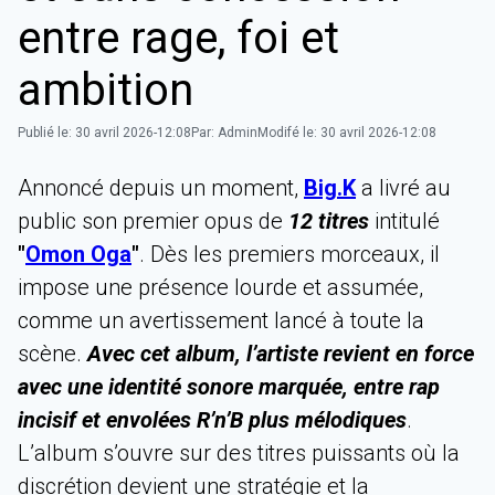
entre rage, foi et
ambition
Publié le:
30 avril 2026-12:08
Par:
Admin
Modifé le:
30 avril 2026-12:08
Annoncé depuis un moment,
Big.K
a livré au
public son premier opus de
12 titres
intitulé
"
Omon Oga
"
. Dès les premiers morceaux, il
impose une présence lourde et assumée,
comme un avertissement lancé à toute la
scène.
Avec cet album, l’artiste revient en force
avec une identité sonore marquée, entre rap
incisif et envolées R’n’B plus mélodiques
.
L’album s’ouvre sur des titres puissants où la
discrétion devient une stratégie et la