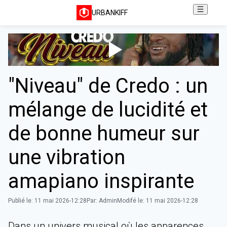
URBANKIFF
‎"Niveau" de Credo : un
mélange de lucidité et
de bonne humeur sur
une vibration
amapiano inspirante
Publié le:
11 mai 2026-12:28
Par:
Admin
Modifé le:
11 mai 2026-12:28
‎Dans un univers musical où les apparences