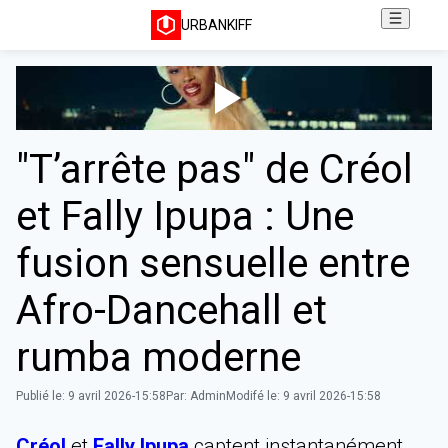
URBANKIFF
"T’arrête pas" de Créol
et Fally Ipupa : Une
fusion sensuelle entre
Afro-Dancehall et
rumba moderne
Publié le:
9 avril 2026-15:58
Par:
Admin
Modifé le:
9 avril 2026-15:58
Créol
et
Fally Ipupa
captent instantanément